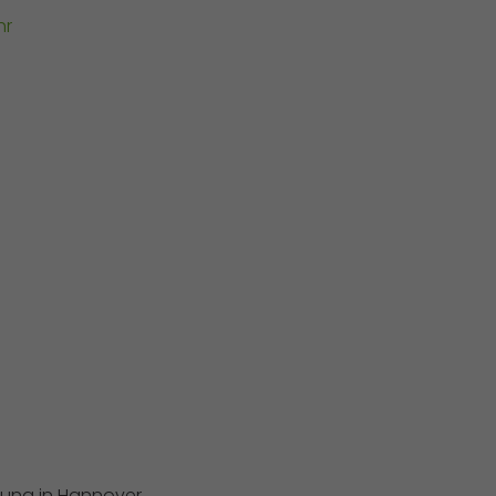
hr
hung in Hannover