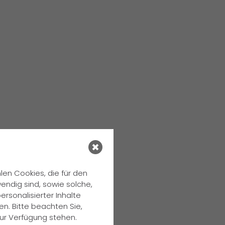
en Cookies, die für den
endig sind, sowie solche,
rsonalisierter Inhalte
n. Bitte beachten Sie,
zur Verfügung stehen.