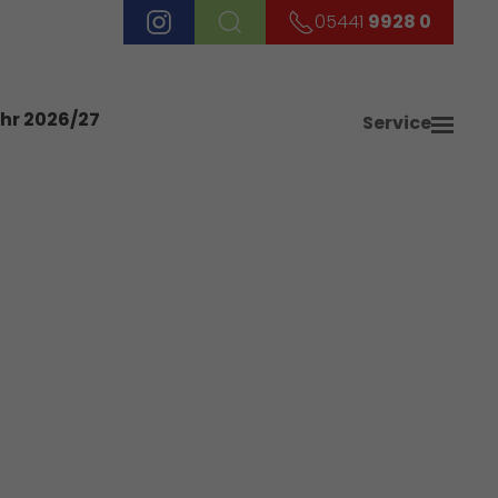
05441
9928 0
ahr 2026/27
Service