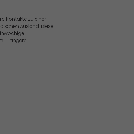
ule Kontakte zu einer
äischen Ausland. Diese
einwöchige
m – längere
–