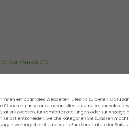
 Schülerinnen der GFS
 Ihnen ein optimales Webseiten-Erlebnis zu bieten. Dazu zähl
 die Steuerung unserer kommerziellen Unternehmensziele notw
Statistikzwecken, für Komforteinstellungen oder zur Anzeige pe
n selbst entscheiden, welche Kategorien Sie zulassen möchte
ellungen womöglich nicht mehr alle Funktionalitäten der Seite 