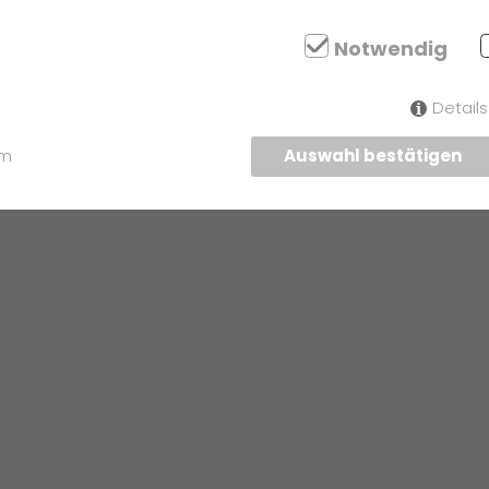
als Europaschule
Notwendig
Detail
um
Auswahl bestätigen