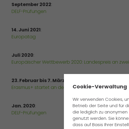
September 2022
:
DELF-Prüfungen
14. Juni 2021
:
Europatag
Juli 2020
:
Europäischer Wettbewerb 2020: Landespreis an zwei
23. Februar bis 7. März 2020
:
✖
Cookie-Verwaltung
Erasmus+ startet an der GFS mit Dr. Timo Feierabend
Wir verwenden Cookies, um
Betrieb der Seite und für
Jan. 2020
:
die lediglich zu anonymen 
DELF-Prüfungen
genutzt werden. Sie könne
dass auf Basis Ihrer Einst