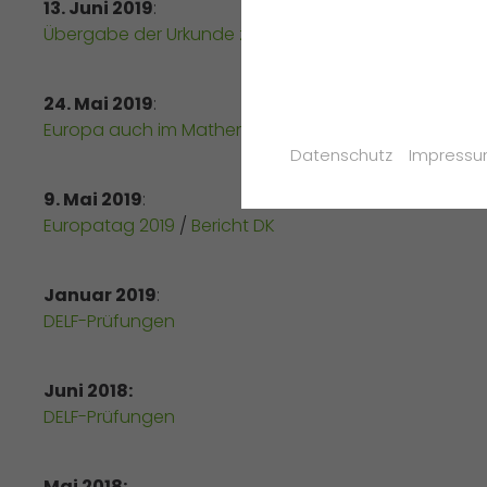
13. Juni 2019
:
Übergabe der Urkunde zur Re-Zertifizierung der GFS 
24. Mai 2019
:
Europa auch im Mathematikunterricht
(Bericht DK)
Datenschutz
Impress
9. Mai 2019
:
Europatag 2019
/
Bericht DK
Januar 2019
:
DELF-Prüfungen
Juni 2018:
DELF-Prüfungen
Mai 2018: