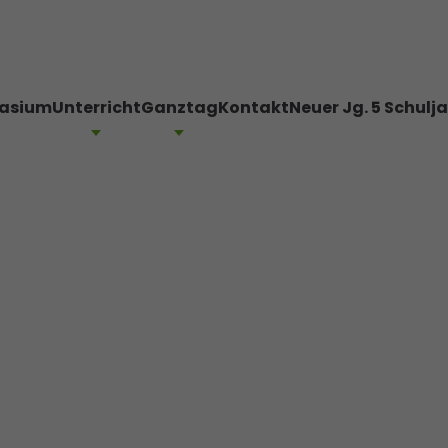
asium
Unterricht
Ganztag
Kontakt
Neuer Jg. 5 Schulj