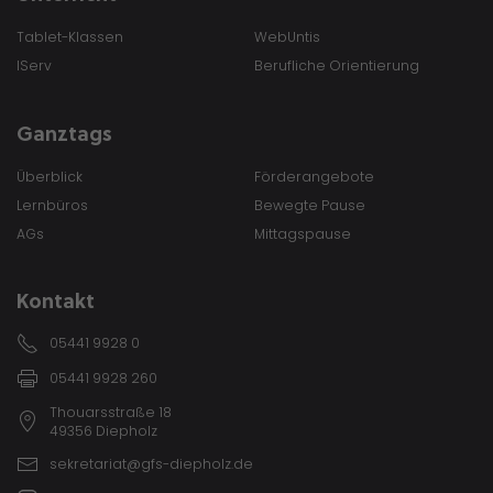
Tablet-Klassen
WebUntis
IServ
Berufliche Orientierung
Ganztags
Überblick
Förderangebote
Lernbüros
Bewegte Pause
AGs
Mittagspause
Kontakt
05441 9928 0
05441 9928 260
Thouarsstraße 18
49356 Diepholz
sekretariat@gfs-diepholz.de