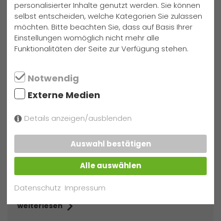
durch gemeinsames Lernen dazu zu ermutigen,
personalisierter Inhalte genutzt werden. Sie können
“lokal zu lernen”, aber “global zu denken”.
selbst entscheiden, welche Kategorien Sie zulassen
möchten. Bitte beachten Sie, dass auf Basis Ihrer
weiterlesen
Einstellungen womöglich nicht mehr alle
Funktionalitäten der Seite zur Verfügung stehen.
Notwendig
J
Externe Medien
Details anzeigen/ausblenden
Jubiläumsveranstaltungen 100 Jahre GFS
(2023)
Auswahl bestätigen
Im Jubiläumsjahr 2023 finden mehrere
Veranstaltungen für aktuelle und ehemalige
Alle auswählen
Mitglieder der Schulgemeinschaft, aber auch für
Freunde und Förderer der GFS statt.
Datenschutz
Impressum
weiterlesen