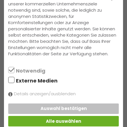
unserer kommerziellen Unternehmensziele
Jon Arne Lienert macht das Rennen
notwendig sind, sowie solche, die lediglich zu
anonymen Statistikzwecken, für
Komforteinstellungen oder zur Anzeige
personalisierter Inhalte genutzt werden. Sie können
selbst entscheiden, welche Kategorien Sie zulassen
möchten. Bitte beachten Sie, dass auf Basis Ihrer
Einstellungen womöglich nicht mehr alle
Funktionalitäten der Seite zur Verfügung stehen.
Notwendig
Externe Medien
Details anzeigen/ausblenden
27. November 2019:
Mina Wiechert gewinnt Vorlesewettbewerb in einem
Auswahl bestätigen
knappen Rennen
Alle auswählen