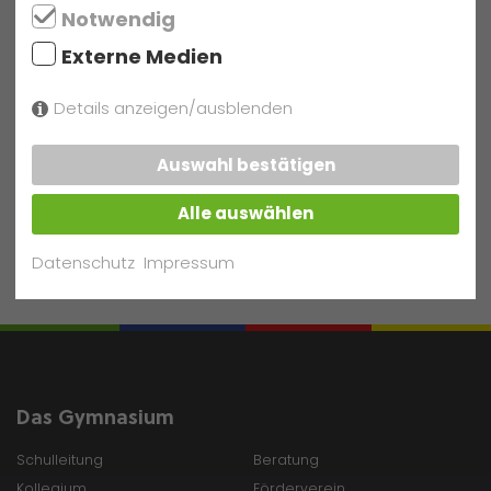
29.1.2021: Versand der Zeugnisse per Post
Notwendig
15.1.2021:
School’s out Make@thon – Schüler entwickeln indirekte
Aerosol-Warnsysteme
Externe Medien
11.1.2021: Start nach den Weihnachtsferien im Szenario C für die Jg
5-12, Szenario A für Jg. 13
Details anzeigen/ausblenden
Auswahl bestätigen
Alle auswählen
zurück zur Übersicht
Datenschutz
Impressum
Das Gymnasium
Schulleitung
Beratung
Kollegium
Förderverein