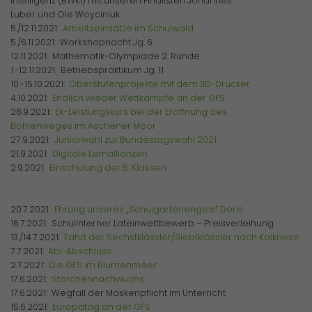
Intelligenz (BWKI) mit unseren Finalisten Johannes
Luber und Ole Woyciniuk
5./12.11.2021:
Arbeitseinsätze im Schulwald
5./6.11.2021: Workshopnacht Jg. 6
12.11.2021: Mathematik-Olympiade 2. Runde
1.-12.11.2021: Betriebspraktikum Jg. 11
10.-15.10.2021:
Oberstufenprojekte mit dem 3D-Drucker
4.10.2021:
Endlich wieder Wettkämpfe an der GFS
28.9.2021:
EK-Leistungskurs bei der Eröffnung des
Bohlenweges im Aschener Moor
27.9.2021:
Juniorwahl zur Bundestagswahl 2021
21.9.2021:
Digitale Lernallianzen
2.9.2021:
Einschulung der 5. Klassen
20.7.2021:
Ehrung unseres „Schulgartenengels“ Doris
16.7.2021: Schulinterner Lateinwettbewerb – Preisverleihung
13./14.7.2021:
Fahrt der Sechstklässler/Siebtklässler nach Kalkriese
7.7.2021:
Abi-Abschluss
2.7.2021:
Die GFS im Blumenmeer
17.6.2021:
Storchennachwuchs
17.6.2021: Wegfall der Maskenpflicht im Unterricht
15.6.2021:
Europatag an der GFS