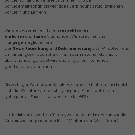
Schülerschaft und versteht sich innerhalb der
Schulgemeinschaft als wichtiges Verbindungsstück zwischen
Schülern und Lehrern.
Wir, die SV, stehen ein für ein
respektvolles,
ehrliches
und
faires
Miteinander. Wir sprechen uns
klar
gegen
jegliche Form
der
Gewaltausübung
und
Diskriminierung
aus. Wir setzen uns
ein für ein gesundes Schulklima, in dem miteinander, nicht
übereinander geredet wird und angstfrei miteinander
gearbeitet werden kann.
Als wichtiger Partner der Schüler-, Eltern,- und Lehrerschaft setzt
sich die SV unter Berücksichtigung ihrer Präambel für ein
gelingendes Zusammenleben an der GFS ein.
„Jeder ist verantwortlich für das, was er tut und mitverantwortlich
für das, was er geschehen lässt.“ (Richard von Weizsäcker)