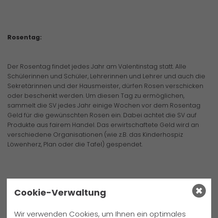
Rosentag:
Der Rosentag findet jedes Jahr am Valentinstag statt. Alle
Schülerinnen und Schüler, Lehrerinnen und Lehrer und auch die
Sekretärinnen und der Hausmeister, dürfen Rosen verschicken
oder beschenkt werden. Um diesen Tag zu ermöglichen,
sammelt die SV jedes Jahr einige Wochen vor dem Rosentag
Geld für die gewünschten Rosen ein. Dabei achtet die SV auf
Produkte aus fairem Handel. Das erwirtschaftete Geld wird an
verschiedene Organisationen (wie z.B. das Kinderhospiz
Löwenherz, Plan oder die Tafel) gespendet.
Cookie-Verwaltung
Planpatenschaft:
Wir verwenden Cookies, um Ihnen ein optimales