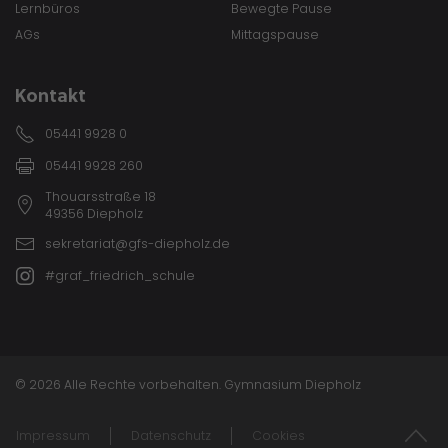
Lernbüros
Bewegte Pause
AGs
Mittagspause
Kontakt
05441 9928 0
05441 9928 260
Thouarsstraße 18
49356 Diepholz
sekretariat@gfs-diepholz.de
#graf_friedrich_schule
© 2026 Alle Rechte vorbehalten. Gymnasium Diepholz
Impressum
Datenschutz
Cookies