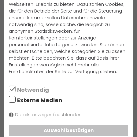
Webseiten-Erlebnis zu bieten. Dazu zählen Cookies,
Unsere Schule unterstützt die Organisation Plan. Die SV ist dafür
die für den Betrieb der Seite und für die Steuerung
verantwortlich, genügend Spenden aus der Schüler- und
unserer kommerziellen Unternehmensziele
Elternschaft zu sammeln, um die
zwei Patenkinder
der GFS aus
notwendig sind, sowie solche, die lediglich zu
Ghana finanziell zu versorgen.
anonymen Statistikzwecken, für
Komforteinstellungen oder zur Anzeige
personalisierter Inhalte genutzt werden. Sie können
selbst entscheiden, welche Kategorien Sie zulassen
möchten. Bitte beachten Sie, dass auf Basis Ihrer
Workshop-Nacht:
Einstellungen womöglich nicht mehr alle
Funktionalitäten der Seite zur Verfügung stehen.
Die Workshop-Nacht wird jedes Jahr für die sechsten Klassen
angeboten. Es werden in der Schule verschiedene Workshops
Notwendig
aus den verschiedensten Themenbereichen (z.B. Kunst,
Externe Medien
Handarbeit, Physik oder Darstellendes Spiel) von Schülern und
Lehrern gemeinsam organisiert. Jeder Sechstklässler darf aus
den verschiedenen Angeboten selber wählen. Es ist für Jeden
Details anzeigen/ausblenden
etwas dabei. Neben den Workshops finden noch verschiedene
Spiele statt. Im Anschluss wird in der Schule übernachtet.
Auswahl bestätigen