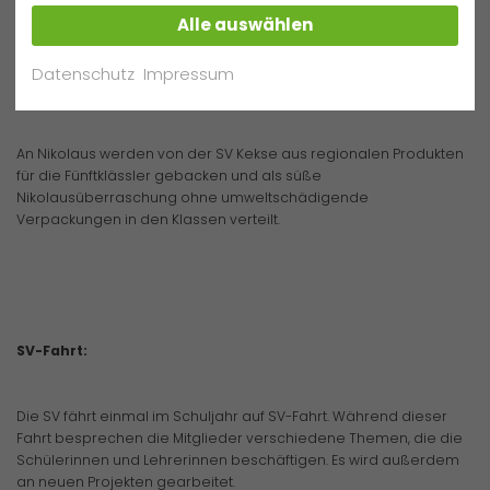
Alle auswählen
Datenschutz
Impressum
Nikolausaktion :
An Nikolaus werden von der SV Kekse aus regionalen Produkten
für die Fünftklässler gebacken und als süße
Nikolausüberraschung ohne umweltschädigende
Verpackungen in den Klassen verteilt.
SV-Fahrt:
Die SV fährt einmal im Schuljahr auf SV-Fahrt. Während dieser
Fahrt besprechen die Mitglieder verschiedene Themen, die die
Schülerinnen und Lehrerinnen beschäftigen. Es wird außerdem
an neuen Projekten gearbeitet.