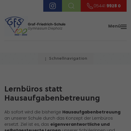
05441
9928 0
Graf-Friedrich-Schule
Menü
Gymnasium Diepholz
Schnellnavigation
Lernbüros statt
Hausaufgabenbetreuung
Ab sofort wird die bisherige
Hausaufgabenbetreuung
an unserer Schule durch das Konzept der Lernbüros
ersetzt. Ziel ist es, das
eigenverantwortliche und
selbstgesteuerte Lernen
unserer Schülerinnen und