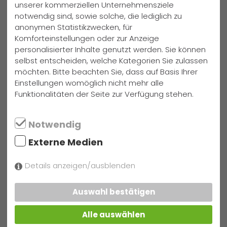
über mögliche Konsequenzen entschieden, z.B. ein
unserer kommerziellen Unternehmensziele
zeitweiliger Ausschluss aus dem Lernbüro
. In letzter
notwendig sind, sowie solche, die lediglich zu
Konsequenz behalten wir uns vor, Schülerinnen und
anonymen Statistikzwecken, für
Schüler, die sich nicht an die Regeln des Miteinanders
Komforteinstellungen oder zur Anzeige
halten können,
gänzlich von der Teilnahme an den
personalisierter Inhalte genutzt werden. Sie können
Lernbüros auszuschließen
.
selbst entscheiden, welche Kategorien Sie zulassen
möchten. Bitte beachten Sie, dass auf Basis Ihrer
Wir freuen uns darauf, die Kinder mit diesem neuen
Einstellungen womöglich nicht mehr alle
Konzept noch gezielter beim Lernen zu unterstützen.
Funktionalitäten der Seite zur Verfügung stehen.
Text: Birte Spatz
Notwendig
Externe Medien
Details anzeigen/ausblenden
Auswahl bestätigen
Alle auswählen