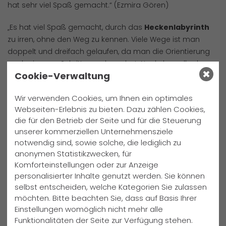
hat sehr viel Spaß gemacht.“ (Ezmira Gören)
„Es hat viel Spaß gemacht, durch das
Heckenlabyrinth
zu irren, ohne den Weg zu kennen. Viele Wege ist man
doppelt und dreifach gelaufen, da man die Orientierung
nach ein paar Schritten verloren hat. Nachdem alle das
Cookie-Verwaltung
Labyrinth durchquert hatten, wartete ein cooler Spielplatz
auf uns. Besonders gefallen haben uns die Strohburg und
Wir verwenden Cookies, um Ihnen ein optimales
das Hüpfkissen. Die kleinen Tiere, die dort waren, sahen
Webseiten-Erlebnis zu bieten. Dazu zählen Cookies,
sehr süß aus. Insgesamt fanden wir das Heckenlabyrinth
die für den Betrieb der Seite und für die Steuerung
super cool und würden es gerne wieder besuchen.“ (Linn
unserer kommerziellen Unternehmensziele
Unger; Hedda Friesecke)
notwendig sind, sowie solche, die lediglich zu
anonymen Statistikzwecken, für
„In der
biologischen
Station
haben wir gekeschert. Dabei
Komforteinstellungen oder zur Anzeige
haben wir unterschiedliche Wassertiere gefangen;
personalisierter Inhalte genutzt werden. Sie können
darunter auch Fische, einen Wasserskorpion, mehrere
selbst entscheiden, welche Kategorien Sie zulassen
Kleinlibellenlarven und sogar einen Frosch. Nachdem wir
möchten. Bitte beachten Sie, dass auf Basis Ihrer
aufgehört haben zu keschern, sind wir weiter zur
Einstellungen womöglich nicht mehr alle
biologischen Station gegangen und haben dort die Tiere
Funktionalitäten der Seite zur Verfügung stehen.