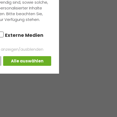
endig sind, sowie solche,
rsonalisierter Inhalte
n. Bitte beachten Sie,
zur Verfügung stehen.
Externe Medien
s anzeigen/ausblenden
Alle auswählen