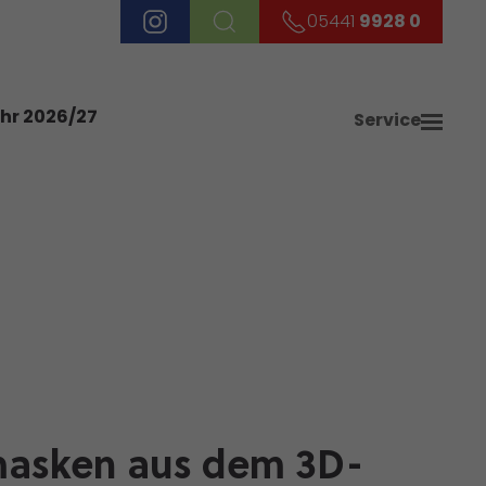
05441
9928 0
ahr 2026/27
Service
masken aus dem 3D-