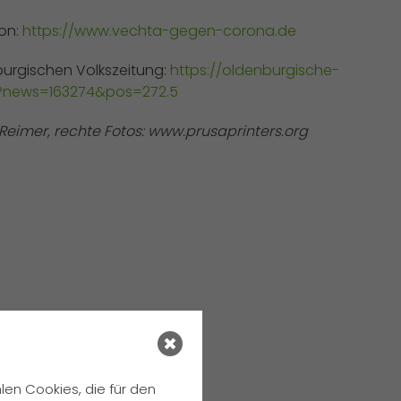
ion:
https://www.vechta-gegen-corona.de
burgischen Volkszeitung:
https://oldenburgische-
p?news=163274&pos=272.5
o Reimer, rechte Fotos: www.prusaprinters.org
en Cookies, die für den