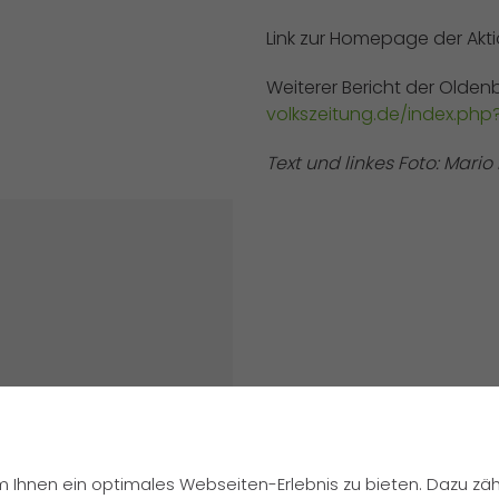
Link zur Homepage der Akt
Weiterer Bericht der Olden
volkszeitung.de/index.ph
Text und linkes Foto: Mari
 Ihnen ein optimales Webseiten-Erlebnis zu bieten. Dazu zähl