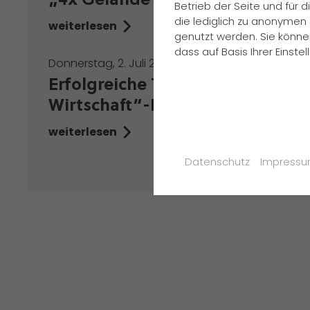
„4x Gelände und 1x Anziehen“
Betrieb der Seite und für
die lediglich zu anonymen 
weiterlesen
genutzt werden. Sie könne
dass auf Basis Ihrer Einst
Donnerstag, 2. Juli 2026
Erfolgreiche Teilnahme am „Ju
Wirtschaft“-Projekt der FAZ
weiterlesen
Datenschutz
Impress