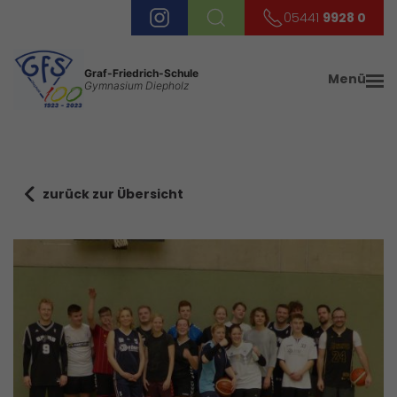
05441
9928 0
Graf-Friedrich-Schule
Menü
Gymnasium Diepholz
zurück zur Übersicht