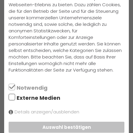
Webseiten-Erlebnis zu bieten. Dazu zählen Cookies,
Herr Rolfes, der als alleiniger Schiedsrichter antrat, hatte
die für den Betrieb der Seite und für die Steuerung
unserer kommerziellen Unternehmensziele
mit diesem sehr fairen Spiel keine Mühe, welches mit 20:10
notwendig sind, sowie solche, die lediglich zu
für das Lehrerteam endete.
anonymen Statistikzwecken, für
Komforteinstellungen oder zur Anzeige
Das Fazit dieser Begegnung ziehe ich folgendermaßen: In
personalisierter Inhalte genutzt werden. Sie können
der ersten Halbzeit haben die Schüler die Lehrer nah an
selbst entscheiden, welche Kategorien Sie zulassen
eine Niederlage gebracht - in der zweiten Halbzeit setzte
möchten. Bitte beachten Sie, dass auf Basis Ihrer
sich dann allerdings die Erfahrung durch!
Einstellungen womöglich nicht mehr alle
Funktionalitäten der Seite zur Verfügung stehen.
Text: Birgit Becker, Foto: Sylke Teuteberg
Notwendig
weitere Neuigkeiten
Externe Medien
Samstag, 25. Juli 2026
Details anzeigen/ausblenden
Die AG "Girls’ Day Akademie"
weiterlesen
Auswahl bestätigen