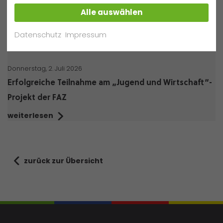
Alle auswählen
Samstag, 25. Juli 2026
„4x Gelände und 1x Anziehen“
Datenschutz
Impressum
weiterlesen
Donnerstag, 2. Juli 2026
Erfolgreiche Teilnahme am „Jugend und Wirtschaft“-
Projekt der FAZ
weiterlesen
zurück zur Übersicht