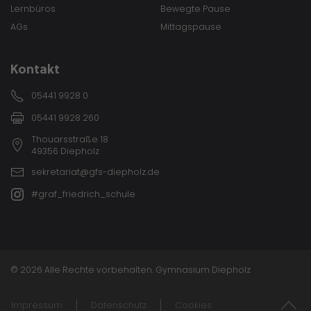
Lernbüros
Bewegte Pause
AGs
Mittagspause
Kontakt
05441 9928 0
05441 9928 260
Thouarsstraße 18
49356 Diepholz
sekretariat@gfs-diepholz.de
#graf_friedrich_schule
© 2026 Alle Rechte vorbehalten. Gymnasium Diepholz
Impressum
Datenschutz
Cookies