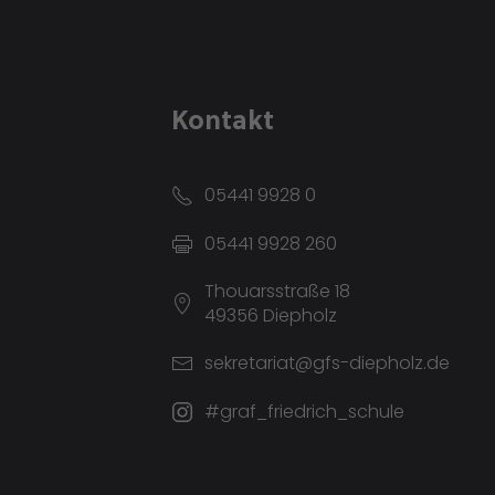
Kontakt
05441 9928 0
05441 9928 260
Thouarsstraße 18
49356 Diepholz
sekretariat@gfs-diepholz.de
#graf_friedrich_schule