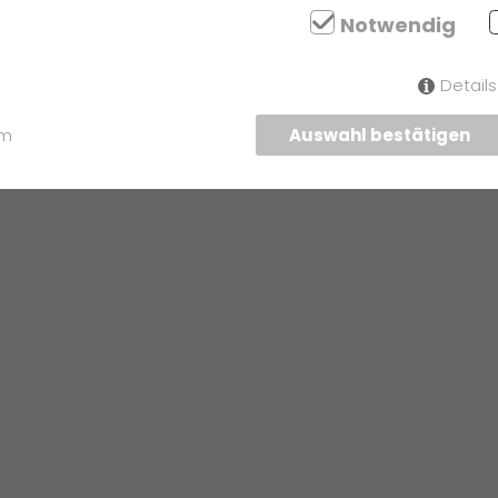
gend und
Notwendig
Detail
um
Auswahl bestätigen