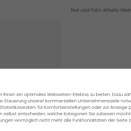
Text und Foto: Athalia Web
 Ihnen ein optimales Webseiten-Erlebnis zu bieten. Dazu zähl
 die Steuerung unserer kommerziellen Unternehmensziele notw
Statistikzwecken, für Komforteinstellungen oder zur Anzeige pe
n selbst entscheiden, welche Kategorien Sie zulassen möchte
ellungen womöglich nicht mehr alle Funktionalitäten der Seite 