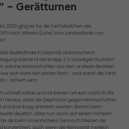
“ – Gerätturnen
rz 2023 ging es für die fünf Mädchen der
GFS nach Winsen (Luhe) zum Landesfinale von
a“.
s Bezirksfinale in Diepholz überraschend
fregung während der knapp 2 ½ stündigen Busfahrt
iert, welche Mannschaften aus den anderen Bezirken
er sich wohl den ersten Platz - und damit die Fahrt
n - sichern wird.
h schnell vorbei und wir kamen um kurz nach 10 Uhr
 sich heraus, dass die Diepholzer gegen Mannschaften
 und Bad Iburg antreten würden. Bereits beim
wurde deutlich, dass nun doch auf einem höheren
de als beim Vorentscheid. Dennoch blieben die
 konzentriert, auch wenn die Nervosität merklich