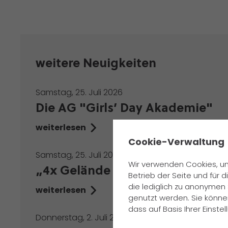
weitere Neuigkeiten
Samstag, 25. Juli 2026
Die AG "Girls’ Day Akademie"
weiterlesen
✖
Cookie-Verwaltung
Samstag, 25. Juli 2026
Wir verwenden Cookies, um
„4x Gelände und 1x Anziehen“
Betrieb der Seite und für
die lediglich zu anonymen 
weiterlesen
genutzt werden. Sie könne
dass auf Basis Ihrer Einst
Donnerstag, 2. Juli 2026