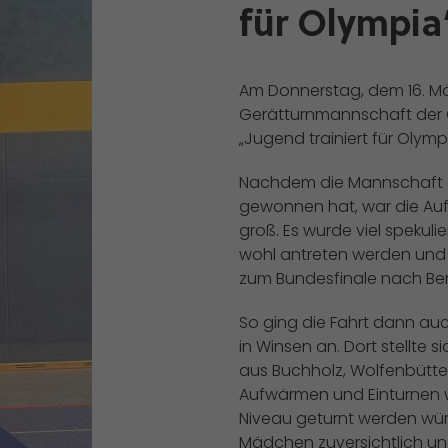
für Olympia
Am Donnerstag, dem 16. Mä
Gerätturnmannschaft der 
„Jugend trainiert für Olympi
Nachdem die Mannschaft da
gewonnen hat, war die Au
groß. Es wurde viel spekul
wohl antreten werden und w
zum Bundesfinale nach Berli
So ging die Fahrt dann auc
in Winsen an. Dort stellte
aus Buchholz, Wolfenbüttel
Aufwärmen und Einturnen 
Niveau geturnt werden wür
Mädchen zuversichtlich und