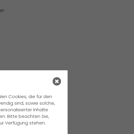
er
en Cookies, die für den
endig sind, sowie solche,
rsonalisierter Inhalte
n. Bitte beachten Sie,
zur Verfügung stehen.