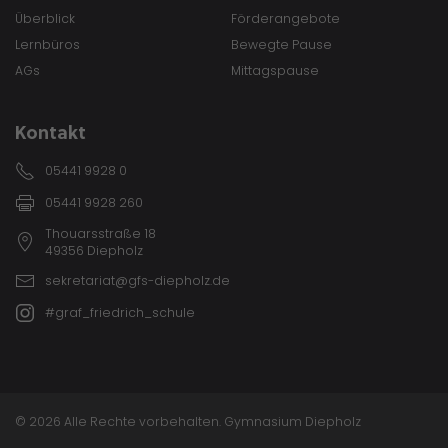
Überblick
Förderangebote
Lernbüros
Bewegte Pause
AGs
Mittagspause
Kontakt
05441 9928 0
05441 9928 260
Thouarsstraße 18
49356 Diepholz
sekretariat@gfs-diepholz.de
#graf_friedrich_schule
© 2026 Alle Rechte vorbehalten. Gymnasium Diepholz