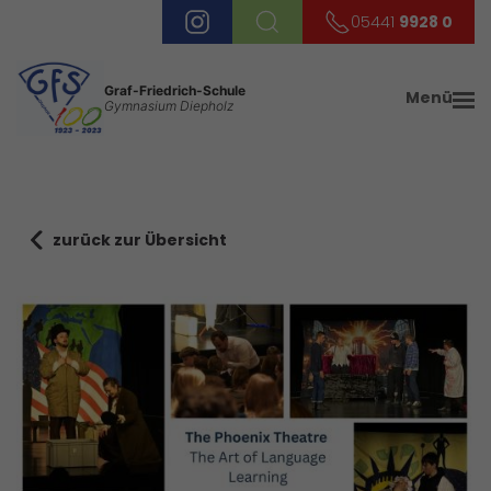
05441
9928 0
Graf-Friedrich-Schule
Menü
Gymnasium Diepholz
zurück zur Übersicht