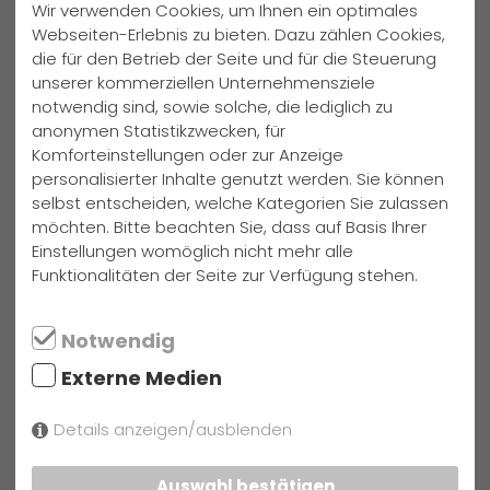
mühelos folgten und sich aktiv beteiligten.
Wir verwenden Cookies, um Ihnen ein optimales
Webseiten-Erlebnis zu bieten. Dazu zählen Cookies,
Zum Abschluss jeder Vorstellung gab es eine offene
die für den Betrieb der Seite und für die Steuerung
Fragerunde. Die Schüler nutzen diese Chance, um mit den
unserer kommerziellen Unternehmensziele
Schauspielern über die Rollen, das Leben auf Tour oder die
notwendig sind, sowie solche, die lediglich zu
Stücke zu diskutieren – natürlich komplett auf Englisch.
anonymen Statistikzwecken, für
Komforteinstellungen oder zur Anzeige
Wir danken dem Phoenix Theater wie in den Jahren davor
personalisierter Inhalte genutzt werden. Sie können
für den Besuch, der wieder bewiesen hat, dass
selbst entscheiden, welche Kategorien Sie zulassen
möchten. Bitte beachten Sie, dass auf Basis Ihrer
Fremdsprachenlernen weit über das Lehrbuch hinausgeht.
Einstellungen womöglich nicht mehr alle
Funktionalitäten der Seite zur Verfügung stehen.
Text: Anke Dorenkamp, Fotos: Anke Dorenkamp und Michel
Zarth
Notwendig
Externe Medien
weitere Neuigkeiten
Samstag, 25. Juli 2026
Details anzeigen/ausblenden
Die AG "Girls’ Day Akademie"
Auswahl bestätigen