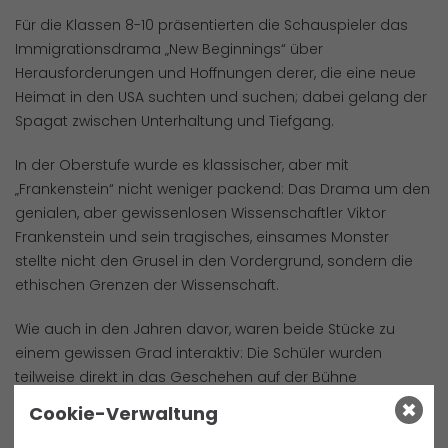
Für die Klassen 8-10 präsentierten die Schauspieler das
Immigrationsdrama „New Beginnings“ über
Herausforderungen und Hoffnungen derer, die eine neue
Heimat in den USA suchten und suchen; dabei gelang der
Spagat zwischen Unterhaltung und Tiefgang.
In der Oberstufe wurde es klassischer, aber mit
„Frankenstein“ nicht weniger packend: Das Drama um den
genialen, aber gewissenlosen Wissenschaftler Viktor
Frankenstein und sein tragisches, einsames Monster
stellte nicht den Grusel in den Vordergrund, sondern die
ethischen Grenzen der Wissenschaft.
Wie auch in den Jahren davor, waren beide Stücke zu
einem gewissen Grad interaktiv: Die Schüler wurden
teilweise direkt in das Geschehen auf der Bühne
einbezogen. Dabei zeigte sich auch die Sprachkompetenz
Cookie-Verwaltung
des Publikums, die den englischen Dialogen meist