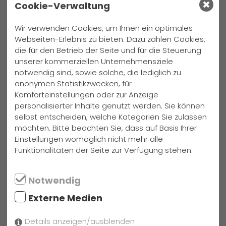
Referenten zu verpflichten.
Cookie-Verwaltung
Wir legen euch/Ihnen diese Veranstaltung besonders ans
Wir verwenden Cookies, um Ihnen ein optimales
Herz, auch wenn sie an einem Sonnabendmorgen
Webseiten-Erlebnis zu bieten. Dazu zählen Cookies,
stattfindet, da hier Erfahrungen vermittelt werden können,
die für den Betrieb der Seite und für die Steuerung
unserer kommerziellen Unternehmensziele
die Schule sonst so nicht bieten kann, und wünschen allen
notwendig sind, sowie solche, die lediglich zu
einen ertragreichen Austausch.
anonymen Statistikzwecken, für
Komforteinstellungen oder zur Anzeige
Text: Lars Buse, Ansprechpartner für den "Berufsbasar": Karl-
personalisierter Inhalte genutzt werden. Sie können
Heinz Kröger
selbst entscheiden, welche Kategorien Sie zulassen
möchten. Bitte beachten Sie, dass auf Basis Ihrer
Einstellungen womöglich nicht mehr alle
Funktionalitäten der Seite zur Verfügung stehen.
Hier die Liste der vorgestellten Berufe sowie der
Referent(inn)en:
Notwendig
Externe Medien
Details anzeigen/ausblenden
weitere Neuigkeiten