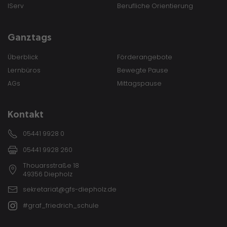
IServ
Berufliche Orientierung
Ganztags
Überblick
Förderangebote
Lernbüros
Bewegte Pause
AGs
Mittagspause
Kontakt
05441 9928 0
05441 9928 260
Thouarsstraße 18
49356 Diepholz
sekretariat@gfs-diepholz.de
#graf_friedrich_schule