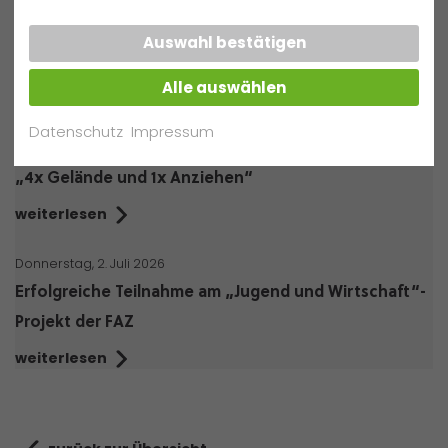
Samstag, 25. Juli 2026
Auswahl bestätigen
Die AG "Girls’ Day Akademie"
Alle auswählen
weiterlesen
Datenschutz
Impressum
Samstag, 25. Juli 2026
„4x Gelände und 1x Anziehen“
weiterlesen
Donnerstag, 2. Juli 2026
Erfolgreiche Teilnahme am „Jugend und Wirtschaft“-
Projekt der FAZ
weiterlesen