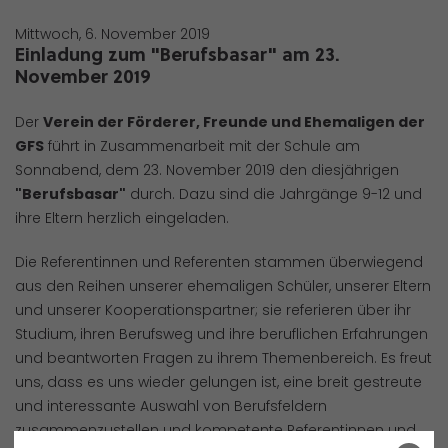
Mittwoch, 6. November 2019
Einladung zum "Berufsbasar" am 23.
November 2019
Der
Verein der Förderer, Freunde und Ehemaligen der
GFS
führt in Zusammenarbeit mit der Schule am
Sonnabend, dem 23. November 2019 den diesjährigen
"Berufsbasar"
durch. Dazu sind die Jahrgänge 9-12 und
ihre Eltern herzlich eingeladen.
Die Referentinnen und Referenten stammen überwiegend
aus den Reihen unserer ehemaligen Schüler, unserer Eltern
und unserer Kooperationspartner; sie referieren über ihr
Studium, ihren Berufsweg und ihre beruflichen Erfahrungen
und beantworten Fragen zu ihrem Themenbereich. Es freut
uns, dass es uns wieder gelungen ist, eine breit gestreute
und interessante Auswahl von Berufsfeldern
zusammenzustellen und kompetente Referentinnen und