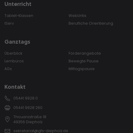
Unterricht
Tablet-Klassen
WebUntis
IServ
Berufliche Orientierung
Ganztags
Überblick
Förderangebote
Lernbüros
Bewegte Pause
AGs
Mittagspause
Kontakt
05441 9928 0
05441 9928 260
Thouarsstraße 18
49356 Diepholz
sekretariat@gfs-diepholz.de