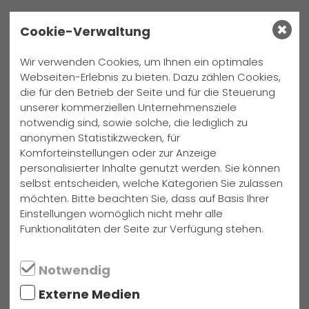
Cookie-Verwaltung
Details
Wir verwenden Cookies, um Ihnen ein optimales
Webseiten-Erlebnis zu bieten. Dazu zählen Cookies,
Wann:
Montags, 7./8. Std.
die für den Betrieb der Seite und für die Steuerung
Ort:
Raum MU1
unserer kommerziellen Unternehmensziele
Jahrgänge:
ab Jg. 7
notwendig sind, sowie solche, die lediglich zu
Leiter/-in:
Herr Dr. Helmke
anonymen Statistikzwecken, für
Komforteinstellungen oder zur Anzeige
personalisierter Inhalte genutzt werden. Sie können
selbst entscheiden, welche Kategorien Sie zulassen
FAQ
möchten. Bitte beachten Sie, dass auf Basis Ihrer
Einstellungen womöglich nicht mehr alle
Wie funktioniert die Anmeldung?
Funktionalitäten der Seite zur Verfügung stehen.
Erhalte ich einen Platz in meiner
Notwendig
Wunsch-AG?
Externe Medien
Was passiert, wenn ich an einem