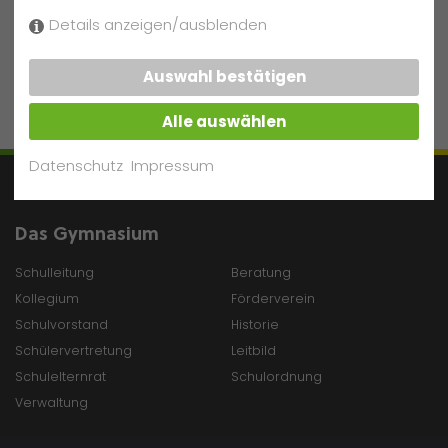
oder mehreren AG-Terminen
Details anzeigen/ausblenden
nicht teilnehmen kann?
Auswahl bestätigen
Alle auswählen
Datenschutz
Impressum
Das Gymnasium
Schulleitung
Beratung
Kollegium
Förderverein
Schulvorstand
Historie
Schülervertretung
Leitbild
Schulelternrat
Schulordnung
Verwaltung