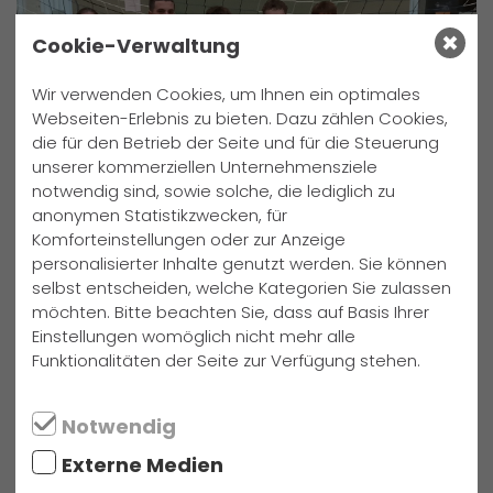
Cookie-Verwaltung
Wir verwenden Cookies, um Ihnen ein optimales
Webseiten-Erlebnis zu bieten. Dazu zählen Cookies,
die für den Betrieb der Seite und für die Steuerung
unserer kommerziellen Unternehmensziele
notwendig sind, sowie solche, die lediglich zu
anonymen Statistikzwecken, für
Komforteinstellungen oder zur Anzeige
personalisierter Inhalte genutzt werden. Sie können
selbst entscheiden, welche Kategorien Sie zulassen
möchten. Bitte beachten Sie, dass auf Basis Ihrer
Den Jahrgangssiegern ist auf den Fotos die
Einstellungen womöglich nicht mehr alle
überschäumende Freude angesichts ihres Triumphes
Funktionalitäten der Seite zur Verfügung stehen.
anzusehen. Für alle anderen gilt die Parole: „Wir sehen uns
im nächsten Jahr für einen neuen Anlauf, wenn es wieder
heißt: Manege frei für das rollende Leder!
Notwendig
Externe Medien
Text und Fotos: Joachim Schneppat