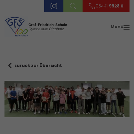
05441
9928 0
Graf-Friedrich-Schule
Menü
Gymnasium Diepholz
zurück zur Übersicht