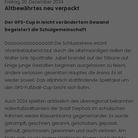
Freitag, 20. Dezember 2024
Altbewährtes neu verpackt
Der GFS-Cup in leicht verändertem Gewand
begeistert die Schulgemeinschaft
Dööööööööööööööt! Die Schlusssirene ertönt
ohrenbetäubend laut durch die altehrwürdigen Hallen der
Walter-Link-Sporthalle. Jubel brandet auf der Tribüne auf.
Einige junge Gestalten beginnen ausgelassen zu feiern,
andere verlassen gesenkten Hauptes die Arena. Es ist
wieder soweit. Das alljährlich stattfindende Spektakel um
den GFS-Fußball-Cup bricht sich Bahn.
Auch 2024 spielten anlässlich des überregional bekannten
Hallenfußballturniers der Stadt Diepholz im schulischen
Rahmen wieder Klassenteams gegeneinander. Es wurde
gekämpft, geschrien, gerannt, geschoben, gepasst,
gefoult, geschossen, gewonnen und auch verloren. Am
Ende gab es wie immer strahlende Sieger und betrübte