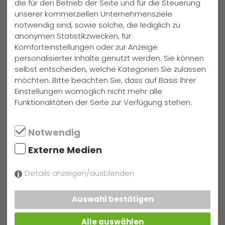
die für den Betrieb der Seite und für die Steuerung
geht`s im März zum Landesentscheid nach
unserer kommerziellen Unternehmensziele
Barsinghausen, wo die besten Teams Niedersachens um
notwendig sind, sowie solche, die lediglich zu
das Ticket zum Bundesentscheid antreten. Die
anonymen Statistikzwecken, für
Schulmannschaft der GFS wird den Bezirk Hannover bei
Komforteinstellungen oder zur Anzeige
diesem Turnier vertreten. Trainer Völkening wird sich erneut
personalisierter Inhalte genutzt werden. Sie können
Urlaub nehmen und uns erneut begleiten – wie gesagt,
selbst entscheiden, welche Kategorien Sie zulassen
pure Leidenschaft.... Text: Sylke Teuteberg, Kim Boning Foto:
möchten. Bitte beachten Sie, dass auf Basis Ihrer
Einstellungen womöglich nicht mehr alle
Sylke Teuteberg
Funktionalitäten der Seite zur Verfügung stehen.
weitere Neuigkeiten
Notwendig
Externe Medien
Samstag, 25. Juli 2026
Die AG "Girls’ Day Akademie"
Details anzeigen/ausblenden
weiterlesen
Auswahl bestätigen
Samstag, 25. Juli 2026
„4x Gelände und 1x Anziehen“
Alle auswählen