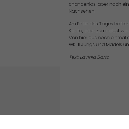
chancenlos, aber nach eine
Nachsehen.
Am Ende des Tages hatten 
Konto, aber zumindest war
Von hier aus noch einmal e
WK-II Jungs und Mädels un
Text: Lavinia Bartz