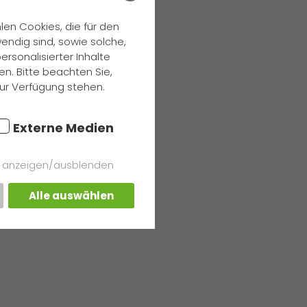
en Cookies, die für den
endig sind, sowie solche,
rsonalisierter Inhalte
n. Bitte beachten Sie,
zur Verfügung stehen.
Externe Medien
s anzeigen/ausblenden
Alle auswählen