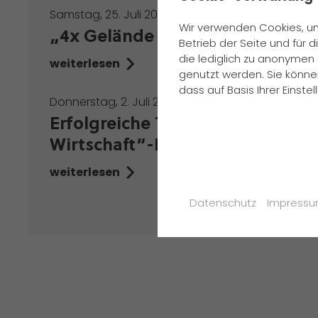
Samstag, 25. Juli 2026
Wir verwenden Cookies, um
„4x Gelände und 1x Anziehen“
Betrieb der Seite und für
die lediglich zu anonymen 
weiterlesen
genutzt werden. Sie könne
dass auf Basis Ihrer Einst
Donnerstag, 2. Juli 2026
Erfolgreiche Teilnahme am „Ju
Wirtschaft“-Projekt der FAZ
weiterlesen
Datenschutz
Impress