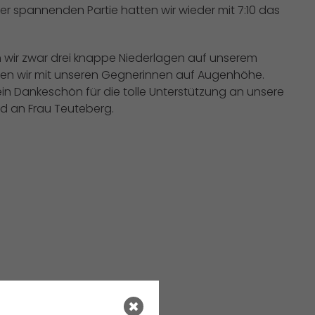
r spannenden Partie hatten wir wieder mit 7:10 das
wir zwar drei knappe Niederlagen auf unserem
en wir mit unseren Gegnerinnen auf Augenhöhe.
in Dankeschön für die tolle Unterstützung an unsere
d an Frau Teuteberg.