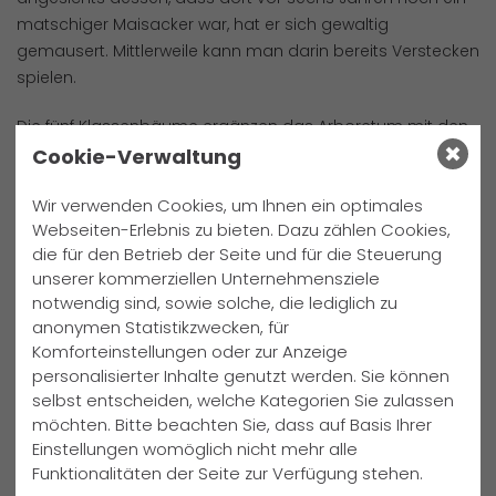
matschiger Maisacker war, hat er sich gewaltig
gemausert. Mittlerweile kann man darin bereits Verstecken
spielen.
Die fünf Klassenbäume ergänzen das Arboretum mit den
Bäumen des Jahres, das 2019 mit Klassenbäumen des
Cookie-Verwaltung
heutigen Jahrgangs 8 seinen Anfang nahm. Diesmal
Wir verwenden Cookies, um Ihnen ein optimales
wurden gepflanzt: Speierling (Baum des Jahres 1993),
Webseiten-Erlebnis zu bieten. Dazu zählen Cookies,
Wildbirne (BdJ 1998), Elsbeere (BdJ 2011), Wildapfel (BdJ
die für den Betrieb der Seite und für die Steuerung
2013) und Robinie (BdJ 2020).
unserer kommerziellen Unternehmensziele
notwendig sind, sowie solche, die lediglich zu
Finanziert wurden die Klassenbäume dankenswerterweise
anonymen Statistikzwecken, für
von der Flächenagentur Wir Vier. Für die Haselnuss-
Komforteinstellungen oder zur Anzeige
Sträucher, die in einigen Jahren den „Eichhörnchentunnel“
personalisierter Inhalte genutzt werden. Sie können
bilden werden, geht unser Dank an die Stadt Diepholz, die
selbst entscheiden, welche Kategorien Sie zulassen
im Rahmen der Initiative „Diepholz bildet!“ die Finanzierung
möchten. Bitte beachten Sie, dass auf Basis Ihrer
für die Sträucher und zudem zweier Infotafeln
Einstellungen womöglich nicht mehr alle
übernommen hat. Weiterhin danken wir der Stiftung
Funktionalitäten der Seite zur Verfügung stehen.
Zukunftwald dafür, dass ihre Mitarbeiterin Anneke Hoppe