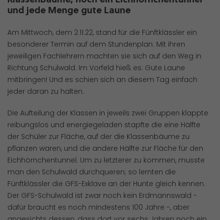
Klassenbäume, noch ein Eichhörnchentunnel
und jede Menge gute Laune
Am Mittwoch, dem 2.11.22, stand für die Fünftklässler ein
besonderer Termin auf dem Stundenplan: Mit ihren
jeweiligen Fachlehrern machten sie sich auf den Weg in
Richtung Schulwald. Im Vorfeld hieß es: Gute Laune
mitbringen! Und es schien sich an diesem Tag einfach
jeder daran zu halten.
Die Aufteilung der Klassen in jeweils zwei Gruppen klappte
reibungslos und energiegeladen stapfte die eine Hälfte
der Schüler zur Fläche, auf der die Klassenbäume zu
pflanzen waren, und die andere Hälfte zur Fläche für den
Eichhörnchentunnel. Um zu letzterer zu kommen, musste
man den Schulwald durchqueren; so lernten die
Fünftklässler die GFS-Exklave an der Hunte gleich kennen.
Der GFS-Schulwald ist zwar noch kein Erdmannswald -
dafür braucht es noch mindestens 100 Jahre -, aber
angesichts dessen, dass dort vor sechs Jahren noch ein