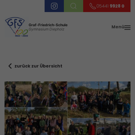
05441
9928 0
Graf-Friedrich-Schule
Menü
Gymnasium Diepholz
zurück zur Übersicht