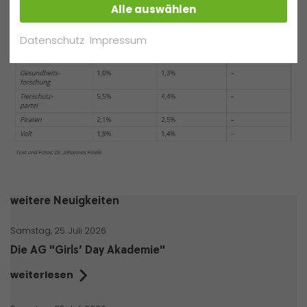
Alle auswählen
Datenschutz
Impressum
weitere Neuigkeiten
Samstag, 25. Juli 2026
Die AG "Girls’ Day Akademie"
weiterlesen