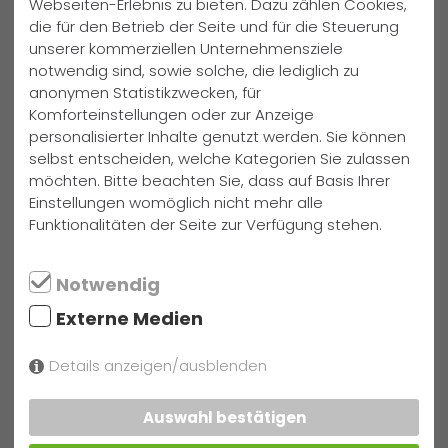
Webseiten-Erlebnis zu bieten. Dazu zählen Cookies,
ohne die freiwillige Unterstützung von 52 Wahlhelfern nicht
die für den Betrieb der Seite und für die Steuerung
möglich gewesen. Sie alle bekommen in dieser Woche
unserer kommerziellen Unternehmensziele
eine heiß begehrte Urkunde als Dankeschön –
notwendig sind, sowie solche, die lediglich zu
unterzeichnet vom Kultusminister. Ein ganz besonderer
anonymen Statistikzwecken, für
Dank gilt Marlen Klatte aus der 9d und Erik Schulz aus
Komforteinstellungen oder zur Anzeige
Jahrgang 13, die am Freitag nach Schulschluss bei der
personalisierter Inhalte genutzt werden. Sie können
Auszählung der Stimmen tatkräftig mithalfen. Beide
selbst entscheiden, welche Kategorien Sie zulassen
wurden mit reichlich Donuts und Twix-Riegel belohnt.
möchten. Bitte beachten Sie, dass auf Basis Ihrer
Einstellungen womöglich nicht mehr alle
Funktionalitäten der Seite zur Verfügung stehen.
Notwendig
Externe Medien
Details anzeigen/ausblenden
Auswahl bestätigen