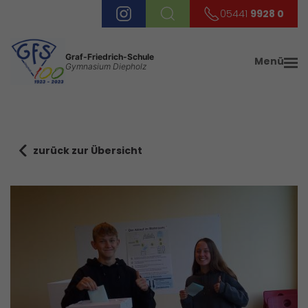
05441
9928 0
Graf-Friedrich-Schule
Menü
Gymnasium Diepholz
zurück zur Übersicht