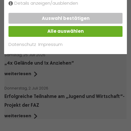
Details anzeigen/ausblenden
weitere Neuigkeiten
Auswahl bestätigen
Samstag, 25. Juli 2026
Die AG "Girls’ Day Akademie"
Alle auswählen
weiterlesen
Datenschutz
Impressum
Samstag, 25. Juli 2026
„4x Gelände und 1x Anziehen“
weiterlesen
Donnerstag, 2. Juli 2026
Erfolgreiche Teilnahme am „Jugend und Wirtschaft“-
Projekt der FAZ
weiterlesen