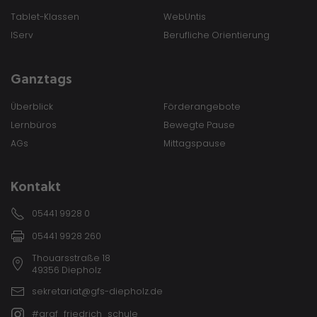
Tablet-Klassen
WebUntis
IServ
Berufliche Orientierung
Ganztags
Überblick
Förderangebote
Lernbüros
Bewegte Pause
AGs
Mittagspause
Kontakt
05441 9928 0
05441 9928 260
Thouarsstraße 18
49356 Diepholz
sekretariat@gfs-diepholz.de
#graf_friedrich_schule