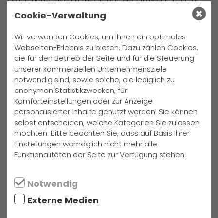
Group Hallen bekam die Gruppe ebenfalls eine Führung
durch das Tochterunternehmen „Premium Aerotech“ von
Cookie-Verwaltung
Airbus Group. Nach kurzer Führung und diversen
Erklärungen zu einzelnen Maschinen und Bereichen
Wir verwenden Cookies, um Ihnen ein optimales
bekamen die Schüler einen kurzen Blick auf „Airbus
Webseiten-Erlebnis zu bieten. Dazu zählen Cookies,
die für den Betrieb der Seite und für die Steuerung
Defence & Space“, die eine Sparte der Airbus Group neben
unserer kommerziellen Unternehmensziele
„Airbus Operation“ und „Airbus Helicopters“ darstellt. Sie
notwendig sind, sowie solche, die lediglich zu
bekamen auch die Räumlichkeit zu Gesicht, in der die
anonymen Statistikzwecken, für
Frachten des ankommenden Airbus Beluga entladen
Komforteinstellungen oder zur Anzeige
werden. Nachdem die Werksbesichtigung endete, gingen
personalisierter Inhalte genutzt werden. Sie können
sie in das Zentrum der Auszubildenden, wo zwei Studenten
selbst entscheiden, welche Kategorien Sie zulassen
des dualen Studiengangs einen interessanten Vortrag
möchten. Bitte beachten Sie, dass auf Basis Ihrer
über das Unternehmen sowie die Ausbildungs- und
Einstellungen womöglich nicht mehr alle
dualen Studienmöglichkeiten gaben. Nach Beantwortung
Funktionalitäten der Seite zur Verfügung stehen.
entstandener Fragen verließen alle das Gelände mit
vielen neuen Informationen und fuhren nach diesem sehr
Notwendig
bereichernden Vormittag zurück zur GFS nach Diepholz.
Text: Kevin Wiesener, Foto: Annette Wöstmann
Externe Medien