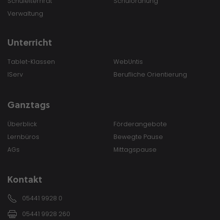
Schulelternrat
Schulordnung
Verwaltung
Unterricht
Tablet-Klassen
WebUntis
IServ
Berufliche Orientierung
Ganztags
Überblick
Förderangebote
Lernbüros
Bewegte Pause
AGs
Mittagspause
Kontakt
05441 9928 0
05441 9928 260