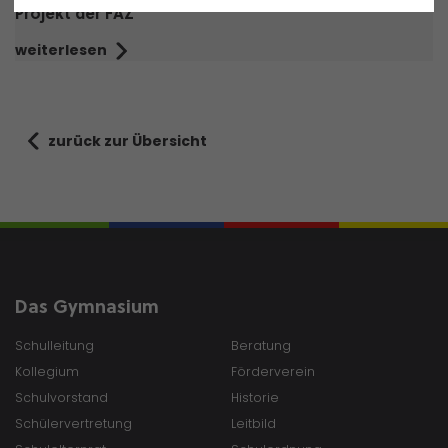
Projekt der FAZ
weiterlesen
zurück zur Übersicht
Das Gymnasium
Schulleitung
Beratung
Kollegium
Förderverein
Schulvorstand
Historie
Schülervertretung
Leitbild