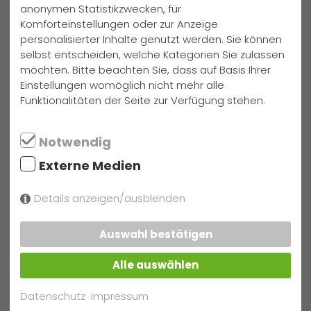
anonymen Statistikzwecken, für
Rahmenbedingungen müssen verändert werden, damit
Komforteinstellungen oder zur Anzeige
jeder Mensch sein Recht auf Freiheit von Hunger und
personalisierter Inhalte genutzt werden. Sie können
Armut wahrnehmen kann?
selbst entscheiden, welche Kategorien Sie zulassen
möchten. Bitte beachten Sie, dass auf Basis Ihrer
Einstellungen womöglich nicht mehr alle
weitere Neuigkeiten
Funktionalitäten der Seite zur Verfügung stehen.
Samstag, 25. Juli 2026
Notwendig
Die AG "Girls’ Day Akademie"
Externe Medien
weiterlesen
Details anzeigen/ausblenden
Samstag, 25. Juli 2026
„4x Gelände und 1x Anziehen“
Auswahl bestätigen
weiterlesen
Alle auswählen
Donnerstag, 2. Juli 2026
Datenschutz
Impressum
Erfolgreiche Teilnahme am „Jugend und Wirtschaft“-